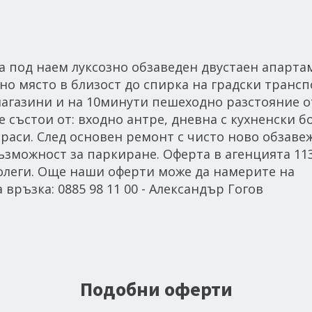
д наем луксозно обзаведен двустаен апарта
йно място в близост до спирка на градски трансп
магазини и на 10минути пешеходно разстояние о
състои от: входно антре, дневна с кухненски бо
тераси. След основен ремонт с чисто ново обзаве
ъзможност за паркиране. Оферта в агенцията 113
олеги. Още наши оферти може да намерите на
 връзка: 0885 98 11 00 - Александър Гогов
Подобни оферти