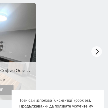
2-стаен в , Дианабад, София Оферта № 9120
в.м.
ЧЕ
Този сай използва `бисквитки` (cookies).
Продължавайки да ползвате услугите му,