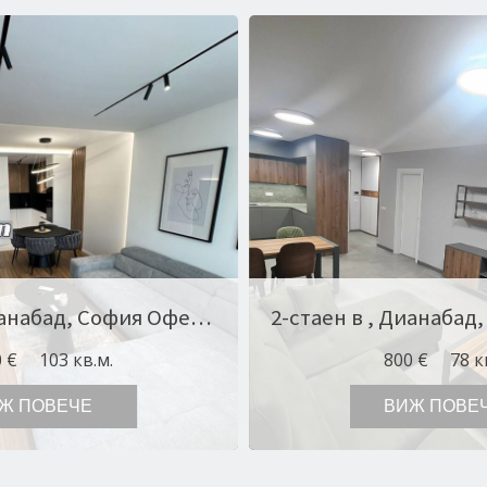
2-стаен в , Дианабад, София Оферта № 10448
 €
103 кв.м.
800 €
78 к
Ж ПОВЕЧЕ
ВИЖ ПОВЕ