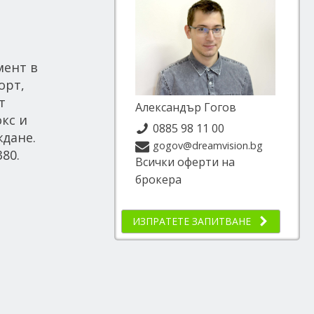
мент в
орт,
т
Александър Гогов
кс и
0885 98 11 00
ждане.
gogov@dreamvision.bg
80.
Всички оферти на
брокера
ИЗПРАТЕТЕ ЗАПИТВАНЕ