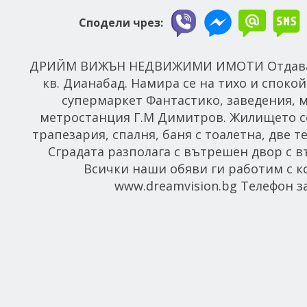
Сподели чрез:
ДРИЙМ ВИЖЪН НЕДВИЖИМИ ИМОТИ Отдава по
кв. Дианабад. Намира се на тихо и споко
супермаркет Фантастико, заведения, 
метростанция Г.М Димитров. Жилището се 
трапезария, спалня, баня с тоалетна, две 
Сградата разполага с вътрешен двор с в
Всички наши обяви ги работим с к
www.dreamvision.bg Телефон за