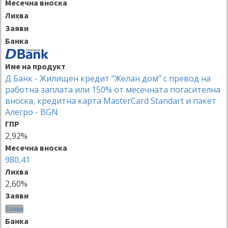
Месечна вноска
Лихва
Заяви
Банка
Име на продукт
Д Банк - Жилищен кредит "Желан дом" с превод на
работна заплата или 150% от месечната погасителна
вноска, кредитна карта MasterCard Standart и пакет
Алегро - BGN
ГПР
2,92%
Месечна вноска
980,41
Лихва
2,60%
Заяви
Заяви
Банка