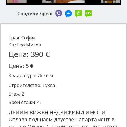
Сподели чрез:
Град:
София
Кв.:
Гео Милев
Цена: 390 €
Цена: 5 €
Квадратура:
76
кв.м
Строителство: Тухла
Етаж: 2
Брой етажи: 4
ДРИЙМ ВИЖЪН НЕДВИЖИМИ ИМОТИ
Отдава под наем двустаен апартамент в
кв. Гео Милев. Състои се от: входно антре,