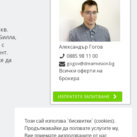
кв.
Билла,
 с
Александър Гогов
нт.
0885 98 11 00
е да
gogov@dreamvision.bg
Всички оферти на
брокера
ИЗПРАТЕТЕ ЗАПИТВАНЕ
Този сай използва `бисквитки` (cookies).
Продължавайки да ползвате услугите му,
Вие приемате аизползваните от нас