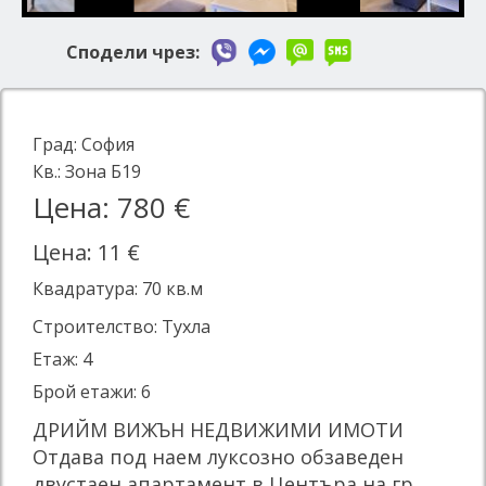
Сподели чрез:
Град:
София
Кв.:
Зона Б19
Цена: 780 €
Цена: 11 €
Квадратура:
70
кв.м
Строителство: Тухла
Етаж: 4
Брой етажи: 6
ДРИЙМ ВИЖЪН НЕДВИЖИМИ ИМОТИ
Отдава под наем луксозно обзаведен
двустаен апартамент в Центъра на гр.