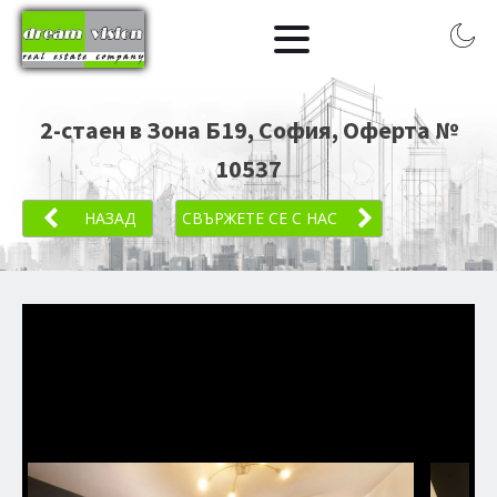
2-стаен в Зона Б19, София
, Оферта №
10537
НАЗАД
СВЪРЖЕТЕ СЕ С НАС