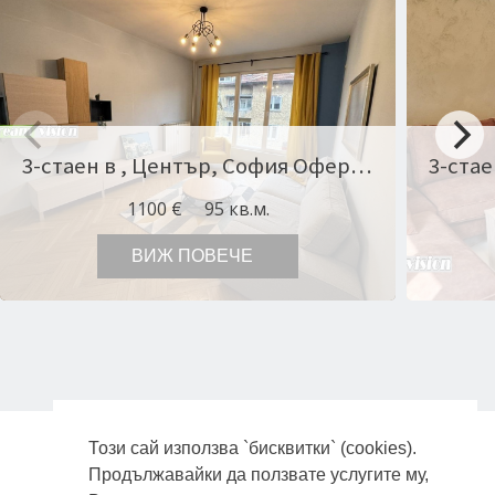
3-стаен в , Център, София Оферта № 11560
1100 €
95 кв.м.
ВИЖ ПОВЕЧЕ
Този сай използва `бисквитки` (cookies).
ПОЛИТИКА ЗА ЗАЩИТА НА ЛИЧНИТЕ ДАННИ
Продължавайки да ползвате услугите му,
ЗА НАС