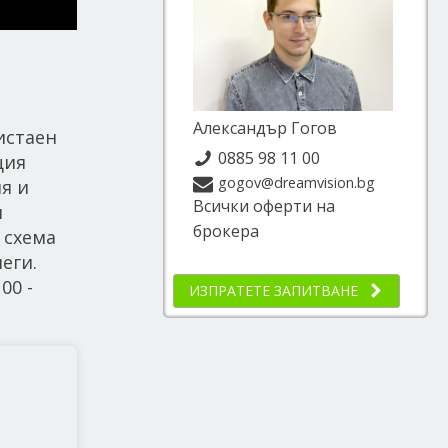
Александър Гогов
истаен
0885 98 11 00
ция
gogov@dreamvision.bg
ия и
Всички оферти на
и
брокера
 схема
еги.
00 -
ИЗПРАТЕТЕ ЗАПИТВАНЕ