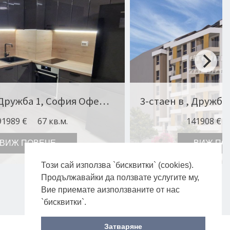
3-стаен в , Дружба 1, София Оферта № 10743
91989 €
67 кв.м.
141908 €
ВИЖ ПОВЕЧЕ
ВИЖ ПО
Този сай използва `бисквитки` (cookies).
Продължавайки да ползвате услугите му,
Вие приемате аизползваните от нас
`бисквитки`.
Затваряне