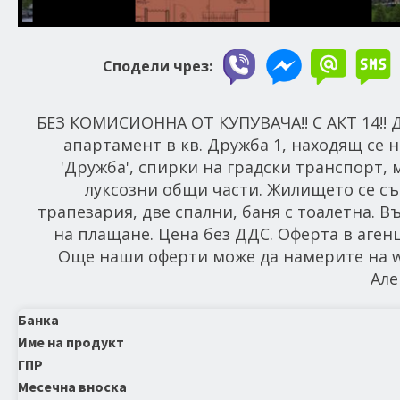
Сподели чрез:
БЕЗ КОМИСИОННА ОТ КУПУВАЧА!! С АКТ 14
апартамент в кв. Дружба 1, находящ се 
'Дружба', спирки на градски транспорт, 
луксозни общи части. Жилището се със
трапезария, две спални, баня с тоалетна. 
на плащане. Цена без ДДС. Оферта в агенц
Още наши оферти може да намерите на www
Але
Банка
Име на продукт
ГПР
Месечна вноска