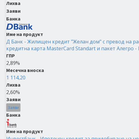
Лихва
Заяви
Банка
Име на продукт
Д Банк - Жилищен кредит "Желан дом" с превод на ра
кредитна карта MasterCard Standart и пакет Алегро -
ГПР
2,89%
Месечна вноска
1 114,20
Лихва
2,60%
Заяви
Заяви
Банка
Име на продукт
Инвестбанк - Ипотечен кредит за придобиване на не