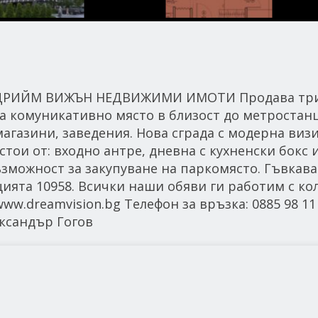
!! ДРИЙМ ВИЖЪН НЕДВИЖИМИ ИМОТИ Продава тр
на комуникативно място в близост до метростан
магазини, заведения. Нова сграда с модерна виз
тои от: входно антре, дневна с кухненски бокс 
Възможност за закупуване на паркомясто. Гъвкава
ията 10958. Всички наши обяви ги работим с кол
.dreamvision.bg Телефон за връзка: 0885 98 11 
ксандър Гогов