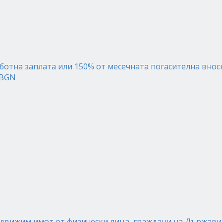
ботна заплата или 150% от месечната погасителна внос
 BGN
движим имот от физически лица, граждани на Държави о