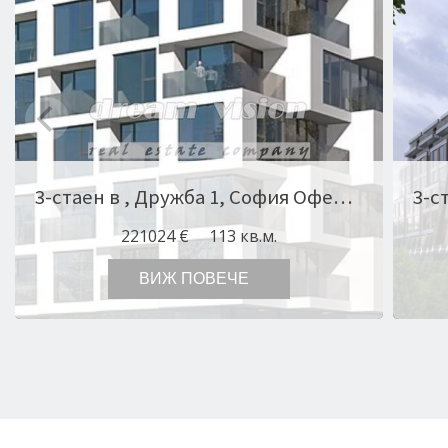
3-стаен в , Дружба 1, София Оферта № 11058
221024 €
113 кв.м.
ВИЖ ПОВЕЧЕ