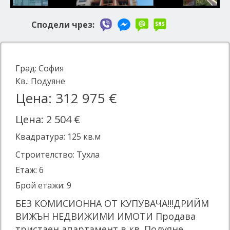
Сподели чрез:
Град:
София
Кв.:
Подуяне
Цена: 312 975 €
Цена: 2 504 €
Квадратура:
125
кв.м
Строителство: Тухла
Етаж: 6
Брой етажи: 9
БЕЗ КОМИСИОННА ОТ КУПУВАЧА!!!ДРИЙМ
ВИЖЪН НЕДВИЖИМИ ИМОТИ Продава
тристаен апартамент в кв. Подуяне.