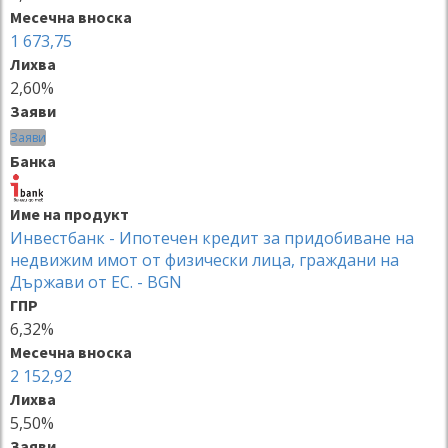
Месечна вноска
1 673,75
Лихва
2,60%
Заяви
Заяви
Банка
Име на продукт
Инвестбанк - Ипотечен кредит за придобиване на
недвижим имот от физически лица, граждани на
Държави от ЕС. - BGN
ГПР
6,32%
Месечна вноска
2 152,92
Лихва
5,50%
Заяви