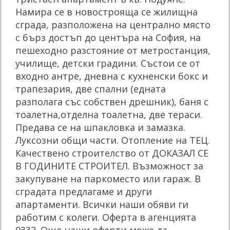
Намира се в новострояща се жилищна
сграда, разположена на централно място
с бърз достъп до центъра на София, на
пешеходно разстояние от метростанция,
училище, детски градини. Състои се от
входно антре, дневна с кухненски бокс и
трапезария, две спални (едната
разполага със собствен дрешник), баня с
тоалетна,отделна тоалетна, две тераси.
Предава се на шпакловка и замазка.
Луксозни общи части. Отопление на ТЕЦ.
Качествено строителство от ДОКАЗАЛ СЕ
В ГОДИНИТЕ СТРОИТЕЛ. Възможност за
закупуване на паркоместо или гараж. В
сградата предлагаме и други
апартаменти. Всички наши обяви ги
работим с колеги. Оферта в агенцията
9332. Още наши оферти може да