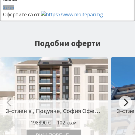
Заяви
Офертите са от
Подобни оферти
3-стаен в , Подуяне, София Оферта № 9776
198390 €
102 кв.м.