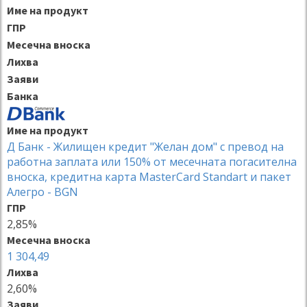
Име на продукт
ГПР
Месечна вноска
Лихва
Заяви
Банка
Име на продукт
Д Банк - Жилищен кредит "Желан дом" с превод на
работна заплата или 150% от месечната погасителна
вноска, кредитна карта MasterCard Standart и пакет
Алегро - BGN
ГПР
2,85%
Месечна вноска
1 304,49
Лихва
2,60%
Заяви