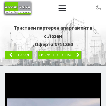
Тристаен партерен апартамент в
с.Лозен
, Оферта №
11363
НАЗАД
СВЪРЖЕТЕ СЕ С НАС