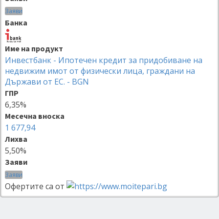
Заяви
Банка
Име на продукт
Инвестбанк - Ипотечен кредит за придобиване на
недвижим имот от физически лица, граждани на
Държави от ЕС. - BGN
ГПР
6,35%
Месечна вноска
1 677,94
Лихва
5,50%
Заяви
Заяви
Офертите са от