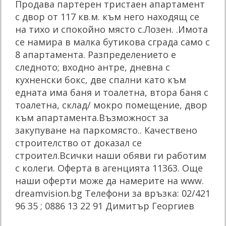
Продава партерен тристаен апартамент
с двор от 117 кв.м. към него находящ се
на тихо и спокойно място с.Лозен. .Имота
се намира в малка бутикова сграда само с
8 апартамента. Разпределението е
следното; входно антре, дневна с
кухненски бокс, две спални като към
едната има баня и тоалетна, втора баня с
тоалетна, склад/ мокро помещение, двор
към апартамента.Възможност за
закупуване на паркомясто.. Качествено
строителство от доказал се
строител.Всички наши обяви ги работим
с колеги. Оферта в агенцията 11363. Още
наши оферти може да намерите на www.
dreamvision.bg Телефони за връзка: 02/421
96 35 ; 0886 13 22 91 Димитър Георгиев