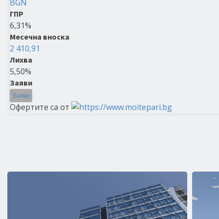
BGN
ГПР
6,31%
Месечна вноска
2 410,91
Лихва
5,50%
Заяви
Заяви
Офертите са от