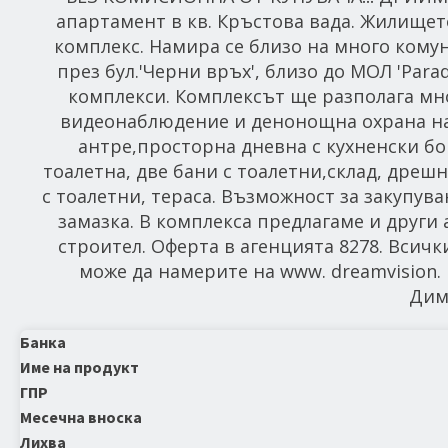
апартамент в кв. Кръстова вада. Жилището
комплекс. Намира се близо на много кому
през бул.'Черни връх', близо до МОЛ 'Par
комплекси. Комплексът ще разполага мног
видеонаблюдение и денонощна охрана на 
антре,просторна дневна с кухненски бок
тоалетна, две бани с тоалетни,склад, дрешн
с тоалетни, тераса. Възможност за закупув
замазка. В комплекса предлагаме и други 
строител. Оферта в агенцията 8278. Всич
може да намерите на www. dreamvision. bg
Дим
Банка
Име на продукт
ГПР
Месечна вноска
Лихва