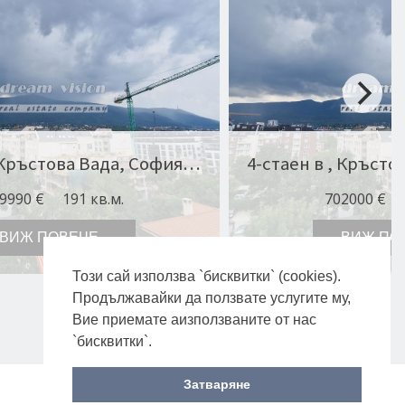
4-стаен в , Кръстова Вада, София Оферта № 9733
9990 €
191 кв.м.
702000 €
ВИЖ ПОВЕЧЕ
ВИЖ ПО
Този сай използва `бисквитки` (cookies).
Продължавайки да ползвате услугите му,
Вие приемате аизползваните от нас
`бисквитки`.
Затваряне