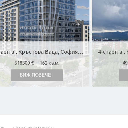
4-стаен в , Кръстова Вада, София Оферта № 11732
518300 €
162 кв.м.
49
ВИЖ ПОВЕЧЕ