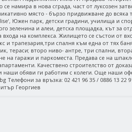
 се намира в нова сграда, част от луксозен зат
никативно място - бързо придвижване до всяка 
adise', Южен парк, детски градини, училища и сп
о зеленина и алеи, детска площадка, кът за отд
входа на комплекса. Жилището се състои от вх
с и трапезария,три спалня към една от тях бан
ик, тераси; второ ниво- антре, три спални, втор
ане на гаражи и паркоместа. Предава се на шпакл
апартаменти. Качествено строителство от доказ
ки наши обяви ги работим с колеги. Още наши о
 Телефони за връзка: 02 421 96 35 / 0886 13 22 91
итър Георгиев