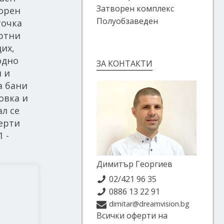
Затворен комплекс
ворен
Полуобзаведен
точка
ортни
их,
одно
ЗА КОНТАКТИ
я и
а бани
овка и
ал се
ферти
 -
Димитър Георгиев
02/421 96 35
0886 13 22 91
dimitar@dreamvision.bg
Всички оферти на