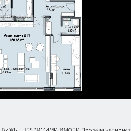
М ВИЖЪН НЕДВИЖИМИ ИМОТИ Продава четирист