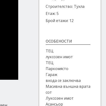
Строителство: Тухла
Етаж: 5
Брой етажи: 12
ОСОБЕНОСТИ
ТЕЦ
луксозен имот
ТЕЦ
Паркомясто
Гараж
входа се заключва
Масивна външна врата
сот
Луксозен имот
Асансьор
аен