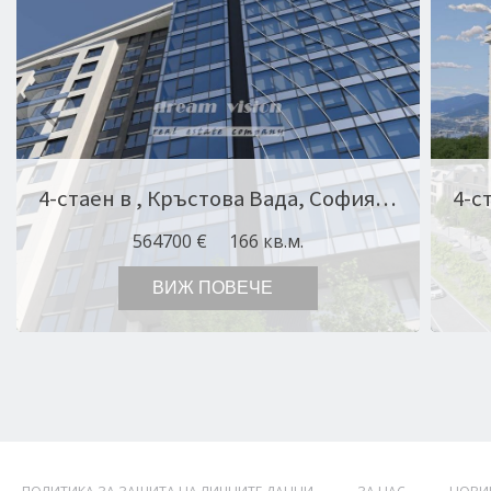
4-стаен в , Кръстова Вада, София Оферта № 11733
564700 €
166 кв.м.
ВИЖ ПОВЕЧЕ