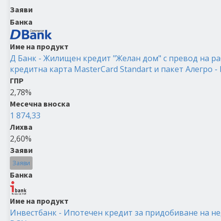
Заяви
Банка
Име на продукт
Д Банк - Жилищен кредит "Желан дом" с превод на ра
кредитна карта MasterCard Standart и пакет Алегро -
ГПР
2,78%
Месечна вноска
1 874,33
Лихва
2,60%
Заяви
Заяви
Банка
Име на продукт
Инвестбанк - Ипотечен кредит за придобиване на не