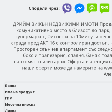
Сподели чрез:
ДРИЙМ ВИЖЪН НЕДВИЖИМИ ИМОТИ Продава 
комуникативно място в близост до парк, 
супермаркет, фитнес и на 10минути пеше
сграда пред АКТ 16 с контролиран достъп, 
Просторен слънчев апартамент със следно
бокс и трапезария, спалня, баня с тоа
паркомясто или гараж. Оферта в агенцията
наши оферти може да намерите на www.d
Але
Банка
Име на продукт
ГПР
Месечна вноска
Лихва