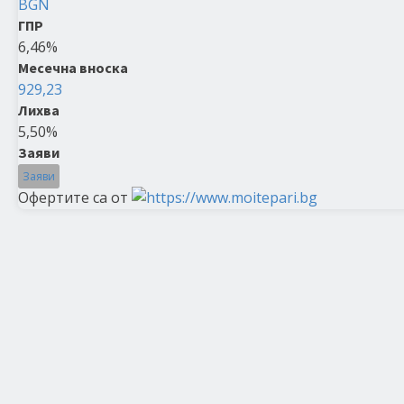
BGN
ГПР
6,46%
Месечна вноска
929,23
Лихва
5,50%
Заяви
Заяви
Офертите са от