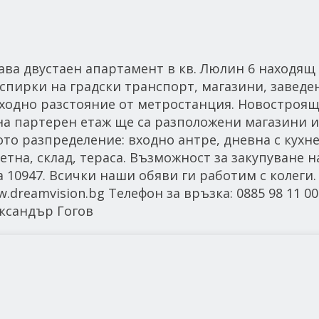
двустаен апартамент в кв. Люлин 6 находящ 
спирки на градски транспорт, магазини, заведе
ходно разстояние от метростанция. Новостроящ
на партерен етаж ще са разположени магазини и
то разпределение: входно антре, дневна с кухн
летна, склад, тераса. Възможност за закупуване н
 10947. Всички наши обяви ги работим с колеги
reamvision.bg Телефон за връзка: 0885 98 11 00 
ксандър Гогов