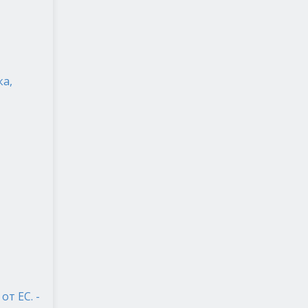
ка,
т ЕС. -