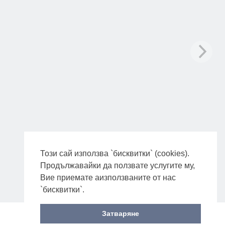
Този сай използва `бисквитки` (cookies).
Продължавайки да ползвате услугите му,
Вие приемате аизползваните от нас
`бисквитки`.
Затваряне