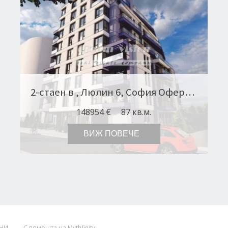
2-стаен в , Люлин 6, София Оферта № 10950
148954 €
87 кв.м.
ВИЖ ПОВЕЧЕ
НИ
С помощта на Mythfinity