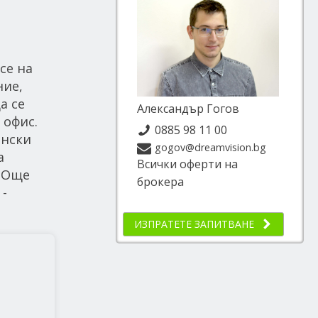
се на
ние,
а се
Александър Гогов
 офис.
0885 98 11 00
енски
gogov@dreamvision.bg
а
Всички оферти на
. Още
брокера
-
ИЗПРАТЕТЕ ЗАПИТВАНЕ