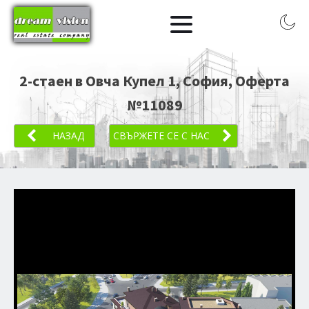
2-стаен в Овча Купел 1, София
, Оферта
№
11089
НАЗАД
СВЪРЖЕТЕ СЕ С НАС