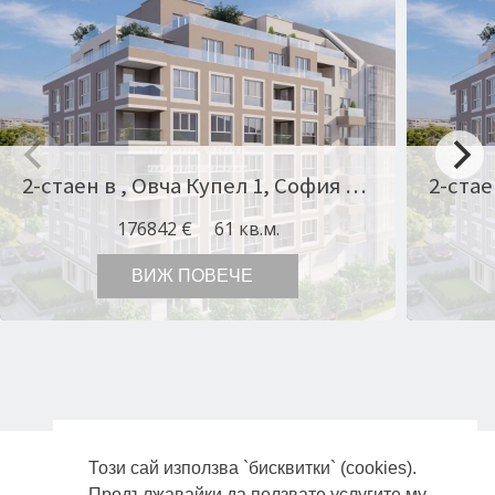
2-стаен в , Овча Купел 1, София Оферта № 11624
176842 €
61 кв.м.
ВИЖ ПОВЕЧЕ
Този сай използва `бисквитки` (cookies).
ПОЛИТИКА ЗА ЗАЩИТА НА ЛИЧНИТЕ ДАННИ
Продължавайки да ползвате услугите му,