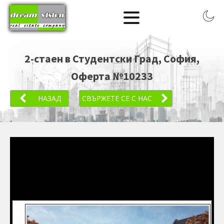
2-стаен в Студентски Град, София
,
Оферта №
10233
НАЗАД
СВЪРЖЕТЕ СЕ С НАС