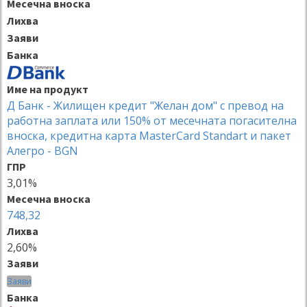
Месечна вноска
Лихва
Заяви
Банка
Име на продукт
Д Банк - Жилищен кредит "Желан дом" с превод на
работна заплата или 150% от месечната погасителна
вноска, кредитна карта MasterCard Standart и пакет
Алегро - BGN
ГПР
3,01%
Месечна вноска
748,32
Лихва
2,60%
Заяви
Заяви
Банка