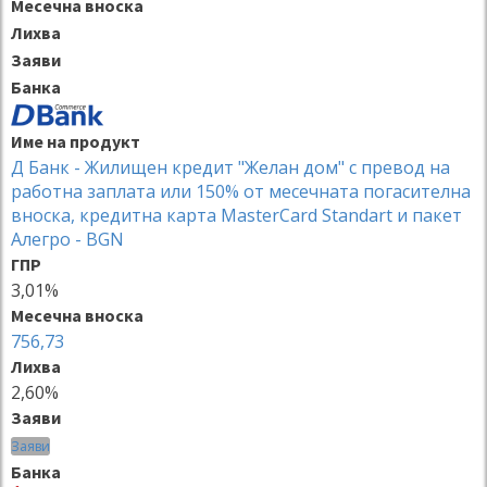
Месечна вноска
Лихва
Заяви
Банка
Име на продукт
Д Банк - Жилищен кредит "Желан дом" с превод на
работна заплата или 150% от месечната погасителна
вноска, кредитна карта MasterCard Standart и пакет
Алегро - BGN
ГПР
3,01%
Месечна вноска
756,73
Лихва
2,60%
Заяви
Заяви
Банка