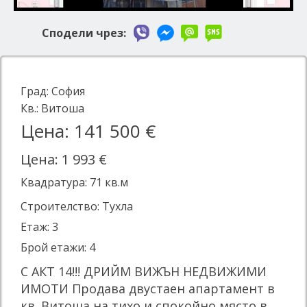
Сподели чрез:
Град:
София
Кв.:
Витоша
Цена: 141 500 €
Цена: 1 993 €
Квадратура:
71
кв.м
Строителство: Тухла
Етаж: 3
Брой етажи: 4
С АКТ 14!!! ДРИЙМ ВИЖЪН НЕДВИЖИМИ
ИМОТИ Продава двустаен апартамент в
кв. Витоша на тихо и спокойно място в