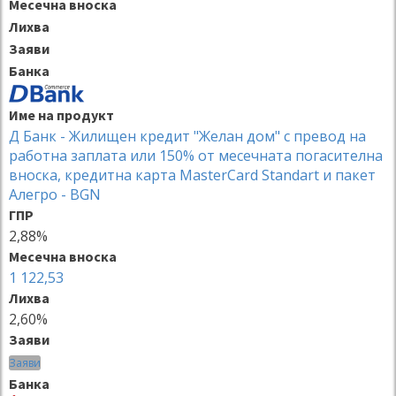
Месечна вноска
Лихва
Заяви
Банка
Име на продукт
Д Банк - Жилищен кредит "Желан дом" с превод на
работна заплата или 150% от месечната погасителна
вноска, кредитна карта MasterCard Standart и пакет
Алегро - BGN
ГПР
2,88%
Месечна вноска
1 122,53
Лихва
2,60%
Заяви
Заяви
Банка