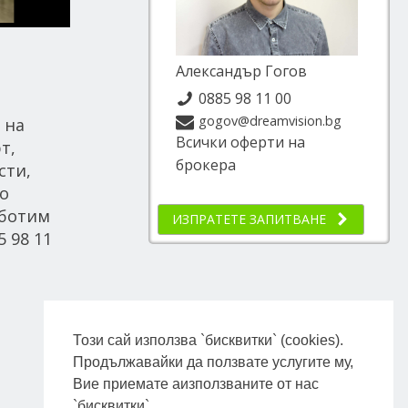
Александър Гогов
0885 98 11 00
gogov@dreamvision.bg
 на
Всички оферти на
т,
брокера
сти,
о
аботим
ИЗПРАТЕТЕ ЗАПИТВАНЕ
 98 11
Този сай използва `бисквитки` (cookies).
Продължавайки да ползвате услугите му,
Вие приемате аизползваните от нас
`бисквитки`.