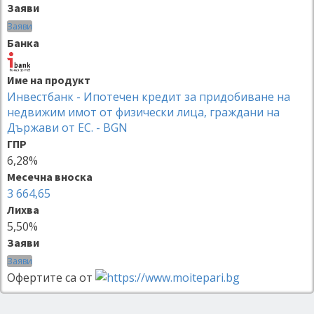
Заяви
Заяви
Банка
Име на продукт
Инвестбанк - Ипотечен кредит за придобиване на
недвижим имот от физически лица, граждани на
Държави от ЕС. - BGN
ГПР
6,28%
Месечна вноска
3 664,65
Лихва
5,50%
Заяви
Заяви
Офертите са от