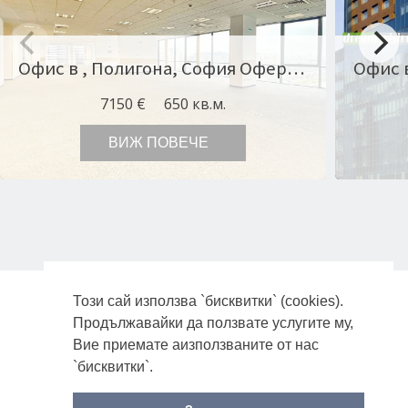
Офис в , Полигона, София Оферта № 11339
7150 €
650 кв.м.
ВИЖ ПОВЕЧЕ
Този сай използва `бисквитки` (cookies).
ПОЛИТИКА ЗА ЗАЩИТА НА ЛИЧНИТЕ ДАННИ
Продължавайки да ползвате услугите му,
ЗА НАС
Вие приемате аизползваните от нас
`бисквитки`.
НОВИНИ
С помощта на Mythfinity